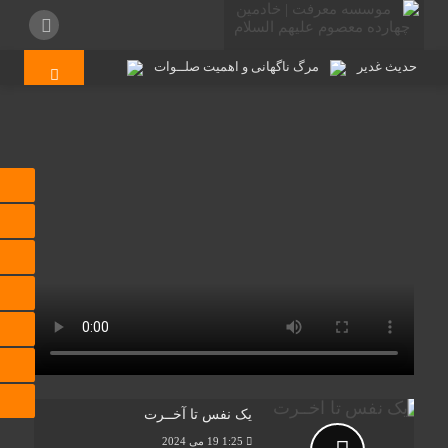
حدیث غدیر
مرگ ناگهانی و اهمیت صلــوات
شما به سوی ما می آیی!
شکـایت گنجشک
بنا بود شوهر تو کور شود!
دکتر لازم نیست بچه را خوشحال کنید
آینه شو جمال پری طلعتان طلب
ذکر سکوت
مکاشفه ای آیت الله سید جمال‌الدین گلپایگانی
احوالات شیخ ابراهیم شیــرازی
صاحب روضات
یک نفس تا آخــرت
1:25
19 می 2024