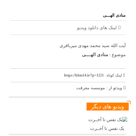
منادی الهـــی
لینک های دانلود ویدیو
آیت الله سید محمد مهدی میرباقری
موضوع :
منادی الهــــی
لینک کوتاه :
https://khm14.ir/?p=1221
ویدئو از : موسسه معرفت
ویدیو های دیگر
یک نفس تا آخــرت