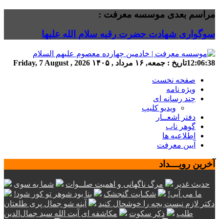
مراسم بعدی موسسه معرفت :
سوگواری شهادت حضرت رقیه سلام الله علیها
12:06:38
تاریخ :
جمعه, ۱۶ مرداد , ۱۴۰۵
Friday, 7 August , 2026
صفحه نخست
ویژه نامه
چند رسانه ای
ویدیو کلیپ
دفتر اشعــار
گوهر ناب
اطلاعیه ها
آیین معرفت
آخرین رویـــداد
حدیث غدیر
مرگ ناگهانی و اهمیت صلــوات
شما به سوی
ما می آیی!
شکـایت گنجشک
بنا بود شوهر تو کور شود!
دکتر لازم نیست بچه را خوشحال کنید
آینه شو جمال پری طلعتان
طلب
ذکر سکوت
مکاشفه ای آیت الله سید جمال‌الدین