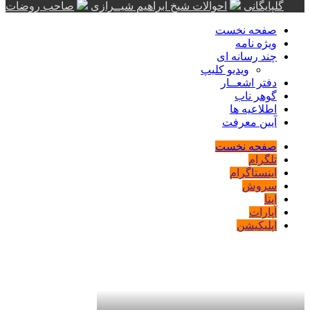
گلپایگانی
احوالات شیخ ابراهیم شیــرازی
صاحب روضات
صفحه نخست
ویژه نامه
چند رسانه ای
ویدیو کلیپ
دفتر اشعــار
گوهر ناب
اطلاعیه ها
آیین معرفت
صفحه نخست
تلگرام
اینستاگرام
سروش
ایتا
آپارات
اپلیکیشن