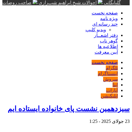
گلپایگانی
احوالات شیخ ابراهیم شیــرازی
صاحب روضات
صفحه نخست
ویژه نامه
چند رسانه ای
ویدیو کلیپ
دفتر اشعــار
گوهر ناب
اطلاعیه ها
آیین معرفت
صفحه نخست
تلگرام
اینستاگرام
سروش
ایتا
آپارات
اپلیکیشن
سیزدهمین نشست پای خانواده ایستاده ایم
23 جولای 2025 - 1:25