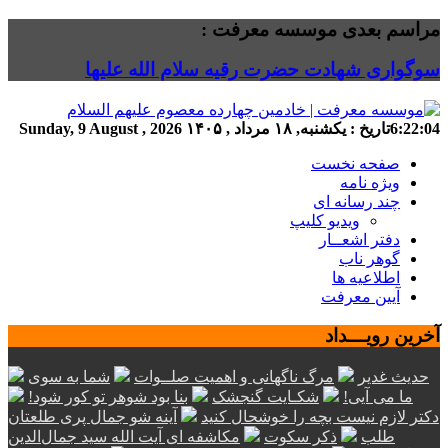
مراسم بعدی موسسه معرفت :
سوگواری شهادت حضرت رقیه سلام الله علیها
6:22:04
تاریخ :
یکشنبه, ۱۸ مرداد , ۱۴۰۵
Sunday, 9 August , 2026
صفحه نخست
ویژه نامه
چند رسانه ای
ویدیو کلیپ
دفتر اشعــار
گوهر ناب
اطلاعیه ها
آیین معرفت
آخرین رویـــداد
حدیث غدیر
مرگ ناگهانی و اهمیت صلــوات
شما به سوی
ما می آیی!
شکـایت گنجشک
بنا بود شوهر تو کور شود!
دکتر لازم نیست بچه را خوشحال کنید
آینه شو جمال پری طلعتان
طلب
ذکر سکوت
مکاشفه ای آیت الله سید جمال‌الدین