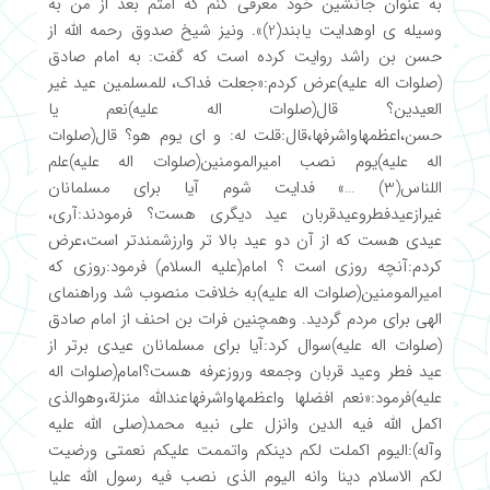
به عنوان جانشین خود معرفی کنم که امتم بعد از من به
وسیله ی اوهدایت یابند(2)». ونیز شیخ صدوق رحمه الله از
حسن بن راشد روایت کرده است که گفت: به امام صادق
(صلوات اله علیه)عرض کردم:«جعلت فداک، للمسلمین عید غیر
العیدین؟ قال(صلوات اله علیه)نعم یا
حسن،اعظمهاواشرفها،قال:قلت له: و ای یوم هو؟ قال(صلوات
اله علیه)یوم نصب امیرالمومنین(صلوات اله علیه)علم
اللناس(3) …» فدایت شوم آیا برای مسلمانان
غیرازعیدفطروعیدقربان عید دیگری هست؟ فرمودند:آری،
عیدی هست که از آن دو عید بالا تر وارزشمندتر است،عرض
کردم:آنچه روزی است ؟ امام(علیه السلام) فرمود:روزی که
امیرالمومنین(صلوات اله علیه)به خلافت منصوب شد وراهنمای
الهی برای مردم گردید. وهمچنین فرات بن احنف از امام صادق
(صلوات اله علیه)سوال کرد:آیا برای مسلمانان عیدی برتر از
عید فطر وعید قربان وجمعه وروزعرفه هست؟امام(صلوات اله
علیه)فرمود:«نعم افضلها واعظمهاواشرفهاعندالله منزلة،وهوالذی
اکمل الله فیه الدین وانزل علی نبیه محمد(صلی الله علیه
وآله):الیوم اکملت لکم دینکم واتممت علیکم نعمتی ورضیت
لکم الاسلام دینا وانه الیوم الذی نصب فیه رسول الله علیا