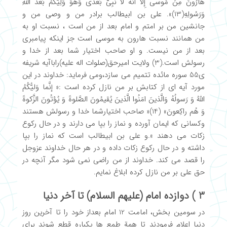
هارُونَ مِنْ مُوسى إِلاَّ أَنَّهُ لا نَبِىَّ بَعْدی وَهُوَ وَلِیُّکُمْ بَعْدَ اللَّهِ
وَرَسُولِهِ(13)». علی بن ابیطالب برادر من و وصی من و
جانشین من بر امتم و امام بعد از من است ، نسبت او به
من همانند نسبت هارون به موسی است جز اینکه پیامبری
بعد از من نیست. و او صاحب اختیار شما بعد از خدا و
رسولش است.(3) ولایت امیرحق(صلوات اله علیه)راباآیه شریفه
ی55 سوره مائده تتمیم می سازد،ومی فرماید: خداوند در این
مورد آیه ای از کتابش بر من نازل کرده است :« إنَّما وَلیُّکُمُ
اللهُ وَ رَسولُهُ وَالَّذینَ امَنُوا الَّذینَ یُقیمُونَ الصَّلوةَ وَ یُؤتُونَ الزَّکوةَ
وَ هُم راکِعونَ» (14)« صاحب اختیارشما خدا و رسولش هستند
وکسانی که ایمان آورده و نماز را بپا می دارند و در حال رکوع
زکات می دهند ».و علی بن ابیطالب است که نماز را بپا
داشته و در حال رکوع زکات داده و در هر حال خداوند عزوجل
را قصد می کند. خداوند از من راضی نمی شود مگر آنچه در
حق علی بر من نازل کرده ابلاغ نمایم.
3 ) دوازده امام (علیهم السلام) تا آخر دنیا
در سومین بخش، امامت 12 امام بعداز خود را تا آخرین روز
دنیا اعلام فرمودند تا همة طمع ها یکباره قطع شوند برای