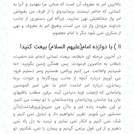
بالاترین امر به معروف آن است که سخن مرا بفهمید و آنرا به
کسانی که حاضر نیستند برسانیدواو را از طرف من بقبولش
امر واز مخالفتش نهی نمایید، چراکه این دستوری از جانب
خداوند عزوجل واز نزد من است، وهیچ امر به معروف و نهی
از منکری نمی شود مگر با امام معصوم.
11 ) با دوازده امام(علیهم السلام) بیعت کنید!
در آخرین مرحله ای خطابه، بیعت لسانی انجام شد.حضرت،
خطاب به حاضرین فرمودند: پس همگی چنین بگویید: «ما
شنیدیم واطاعت می کنیم وراضی هستیم وسر تسلیم فرود
می آوریم درباره آنچه از جانب پرودگارما و خودت برما
رساندی، درباره امر امامت امام ما علی امیر المومنین
وامامانی که ازصلب اوبه دنیامی آیند. براین مطلب باقلبهای
مان وبا جانمان وبازبانمان وبادستانمان با تو بیعت می کنیم.
بر این عقیده زنده ایم و باآن می میریم(وروزقیامت)باآن
محشور می شویم. تغییر نخواهیم داد و تبدیل نمی کنیم و
شک نمی کنیم و انکار نمی نمایم و تردید به دل راه نمی
دهیم و از این قول برنمی گردیم و پیمان را نمی شکنیم. تو