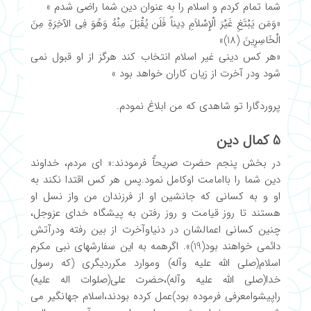
شما تمام کردم و اسلام را به عنوان دین شما راضی شدم »
«وَمَن یَبْتَغِ غَیْرَ الْإِسْلاَمِ دِیناً فَلَن یُقْبَلَ مِنْهُ وَهُوَ فِی الآخِرَةِ مِنَ
الْخَاسِرِینَ (18)»
«هر کس دینی غیر اسلام انتخاب کند هرگز از او قبول نمی
شود ودر آخرت از زیان کاران خواهد بود »
پروردگارا تو شاهدی که من ابلاغ نمودم.
5 کمال دین
در بخش پنجم حضرت صریحآً فرمودند:« ای مردم، خداوند
دین شما را باامامت اوکامل نمود.پس هر کس اقتدا نکند به
او و به کسانی که جانشین او از فرزندان من واز نسل او
هستند تا روز قیامت و روز رفتن به پیشگاه خدای عزوجل،
چنین کسانی اعمالشان در دنیاوآخرت از بین رفته ودرآتش
دائمی خواهند بود(19)». اگرهمه به این سفارشهای نبی مکرم
اسلام(صلی الله علیه وآله) وموارد مکرردیگری (که رسول
خدا(صلی الله علیه وآله)،حضرت علی(صلوات اله علیه)
راپیشوامعرفی فرموده بود)عمل کرده بودند،اسلام جهانگیر می