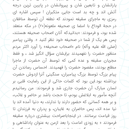
یارانشان و تابعین شان و پیروانشان در پایین ترین درجه
آتش اند و چه بد است جایی متکبران ! سپس اشاره ای
رمزی به ماجرای سقیفه نمودند که نطفه آن توسط منافقان
در حجة الوداع با امضا ی صحیفه ملعونه(20) در مکه منعقد
شده بود، و فرمودند: «بدانیدکه آنان اصحاب صحیفه هستند،
پس هر یک از شما در صحیفه خود نظر کنید ». وقتی پیامبر
(صلی الله علیه وآله) نام «اصحاب صحیفه» را آورد اکثر مردم
منظور حضرت را نفهمیدند برایشان سؤال انگیز شد ، و فقط
مجریان سقیفه و عده کمی که توسط آن حضرت از ماجرا
مطلع بودند، مقصود حضرت را فهمیدند. احساس رساندن آن
پیام بزرگ توسط بزرگ پیامبران، سنگینی آنرا ازدوش حضرت
برداشته بود.این بود که کلمات حاکی از این رضایت قلبی بر
لسان مبارک آن حضرت جاری شد و فرمودند: من رسانیدم
آنچه مأمور به ابلاغش بودم، تا حجت باشد بر حاضر و غائب،
و بر همه کسانی که حضور دارند یا ندارند، به دنیا آمده اند یا
نیا مده اند، پس حاضران به غایبان، و پدران به فرزندان تا
روز قیامت برسانند. در اینجاباصراحت بیشتری درباره سقیفه
فرمودند « به زودی امامت را بعد ازمن به عنوان پاداشاهی و