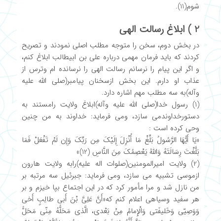
شوم(11).
2 ) ابلاغ رسالت الهی
در بخش دوم، سخن را متوجه مطلب اصلی نمودند و تصریح
کردند که باید فرمان مهمی درباره علی بن ابیطالب ابلاغ کنم،
و اگر این پیام را نرسانم رسالت الهی را نرسانده ام وترس از
عذاب او دارم. این بخش ازسخنان پیامبر(صلی الله علیه
وآله)به سه مطلب مهم اشاره دارد.
(1) رسول خدا(صلی الله علیه وآله)ابلاغ ولایت رامستند به
دستورخداوندمی سازد، ومی فرماید: خداوند به من چنین
وحی کرده است :
«یَا أَیُّهَا الرَّسُولُ بَلِّغْ مَا أُنْزِلَ إِلَیْکَ مِن رَبِّکَ وَإِن لَمْ تَفْعَلْ فَمَا
بَلَّغْتَ رِسَالَتَهُ وَاللّهُ یَعْصِمُکَ مِنَ النَّاسِ (12)»
(2) ولایت امیرالمومنین(صلوات اله علیه)رابه ولایت هارون
ازموسی تشبیه می سازد، ومی فرماید: جبرئیل سه مرتبه بر
من نازل شد و مرا مأمور کرد که در این اجتماع بپا خیزم و بر
هر سفید وسیاهی اعلام کنم که«أَنَّ عَلِیَّ بْنَ أَبی طالِبٍ أَخی
وَوَصِیّی وَخَلیفَتی وَالْإِمامُ مِنْ بَعْدی، الَّذی مَحَلُّهُ مِنّی مَحَلُّ