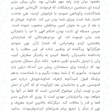
مقصود بیان چند پایه مهم عقیدتی بود. یکی پیش بینی
آینده ای مسلمین درمشکلات که فرمودند: اگرزمانی طویلی بر
شماگذشت وکوتاهی نمودید یا فراموش کردید، علی صاحب
اختیار شما است وبرای شما بیان می کند. خداوند عزوجل او
را بعد از من به عنوان امین برخلقش منصوب نموده است.
سپس مسئله ای ثابت بودن احکام الهی تا ابد را باعباراتی
بلند بیان فرموده اند: ای مردم،هرحلالی که شمارابدان
راهنمایی کردم وهرحرامی که شمارا ازآن نهی نمودم،
هرگزازآنها برنگشته ام وتغییر نداده ام. این مطلب را به
یادداشته باشیدوآن راحفظ کنیدو به یکدیگر سفارش کنید،
وآن را تبدیل نکنیدو تغییر ندهید. نکته دیگر مسائل جدیدی
بود که درآینده برای مسلمانان پیش می آمدکه دراین باره
فرمودند: مأمورم که از شما بیعت بگیرم و با شمادست بدهم
براینکه قبول کنیدآنچه ازطرف خداوندعزوجل درباره امیر
المومنین علی و جانشینان بعد ازاوآورده ام که آنان از نسل
من و اویند، (وآن موضوع )امامتی است که فقط در آنها بپا
خواهد بود، وآخرایشان مهدی است تا روزی که خدایی مدبر
قضا و قدر را ملاقات کند. دیگرآنکه بالاترین امربه معروف و
نهی از منکر را تبلیغ پیام غدیراعلام کردندوفرمودند: بدانید