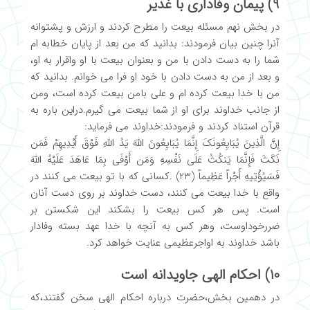
9) پیمان وفاداری با غدیر
در بخش نهم مسئله بیعت را مطرح کردند و ارزش و پشتوانه
آنرا چنین بیان فرمودند: بدانید که من بعد از پایان خطابه ام
شما را به دست دادن با من و بعنوان بیعت با او واقرار به او،
و بعد از من به دست دادن با خود او فرا می خوانم. بدانید که
من با خدا بیعت کرده ام و علی بامن بیعت کرده است، ومن
از جانب خداوند برای او از شما بیعت می گیرم.دراین باره به
قرآن استناد کردند و فرمودند:خداوند می فرماید:
إِنَّ الَّذِینَ یُبَایِعُونَکَ إِنَّمَا یُبَایِعُونَ اللَّهَ یَدُ اللَّهِ فَوْقَ أَیْدِیهِمْ فَمَن
نَکَثَ فَإِنَّمَا یَنکُثُ عَلَى‏ نَفْسِهِ وَمَن أَوْفَى‏ بِمَا عَاهَدَ عَلَیْهُ اللَّهَ
فَسَیُؤْتِیهِ أَجْراً عَظِیماً (23) .کسانی که با تو بیعت می کنند در
واقع با خدا بیعت می کنند، دست خداوند بر روی دست آنان
است. پس هر کس بیعت را بشکند این شکستن بر
ضررخوداوست، وهر کس به آنچه با خدا عهد بسته وفادار
باشد خداوند به اواجرعظیمی عنایت خواهد کرد.
10) احکام الهی جاویدانه است
در دهمین بخش،حضرت درباره احکام الهی سخن گفتند،که