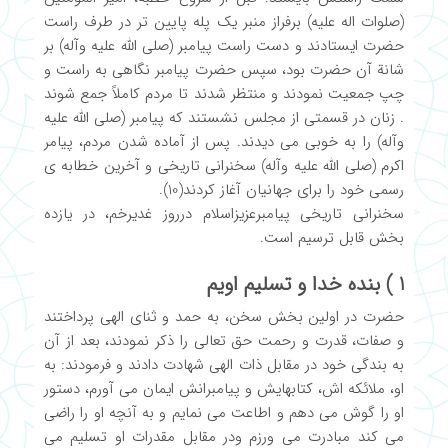
(صلوات اله علیه) برفراز منبر یک پله پایین تر در طرف راست
حضرت ایستادند و دست راست پیامبر (صلی الله علیه وآله) بر
شانة آن حضرت بود، سپس حضرت پیامبر نگاهی به راست و
چپ جمعیت نمودند و منتظر شدند تا مردم کاملاً جمع شوند
. زنان در قسمتی از مجلس نشستند که پیامبر (صلی الله علیه
وآله) را به خوبی می دیدند. پس از آماده شدن مردم، پیامر
اکرم (صلی الله علیه وآله) سخنرانی تاریخی و آخرین خطابه ی
رسمی خود را برای جهانیان آغاز کردند(10).
سخنرانی تاریخی پیامبرعزیزاسلام درروز غدیرخم، در یازده
بخش قابل ترسیم است.
1 ) بنده خدا و تسلیم اویم
حضرت در اولین بخش سخن، به حمد و ثنای الهی پرداختند
و صفات، قدرت و رحمت حق تعالی را ذکر نمودند، بعد از آن
به بندگی خود در مقابل ذات الهی شهادت دادند و فرمودند: به
او، ملائکه اش، کتابهایش و پیامبرانش ایمان می آورم، دستور
او را گوش می دهم و اطاعت می نمایم و به آنچه او را راضی
می کند مبادرت می ورزم ودر مقابل مقدرات او تسلیم می