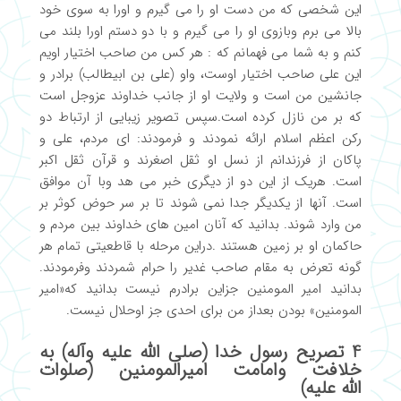
این شخصی که من دست او را می گیرم و اورا به سوی خود
بالا می برم وبازوی او را می گیرم و با دو دستم اورا بلند می
کنم و به شما می فهمانم که : هر کس من صاحب اختیار اویم
این علی صاحب اختیار اوست، واو (علی بن ابیطالب) برادر و
جانشین من است و ولایت او از جانب خداوند عزوجل است
که بر من نازل کرده است.سپس تصویر زیبایی از ارتباط دو
رکن اعظم اسلام ارائه نمودند و فرمودند: ای مردم، علی و
پاکان از فرزندانم از نسل او ثقل اصغرند و قرآن ثقل اکبر
است. هریک از این دو از دیگری خبر می هد وبا آن موافق
است. آنها از یکدیگر جدا نمی شوند تا بر سر حوض کوثر بر
من وارد شوند. بدانید که آنان امین های خداوند بین مردم و
حاکمان او بر زمین هستند .دراین مرحله با قاطعیتی تمام هر
گونه تعرض به مقام صاحب غدیر را حرام شمردند وفرمودند.
بدانید امیر المومنین جزاین برادرم نیست بدانید که«امیر
المومنین» بودن بعداز من برای احدی جز اوحلال نیست.
4 تصریح رسول خدا (صلی الله علیه وآله) به
خلافت وامامت امیرالمومنین (صلوات
الله علیه)