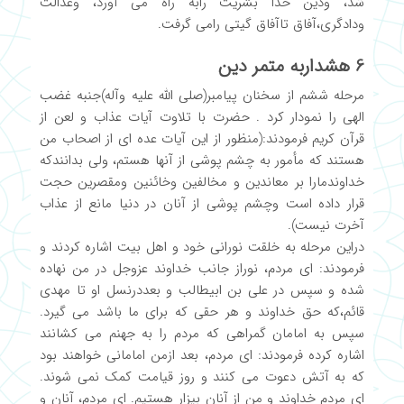
شد، ودین خدا بشریت رابه راه می آورد، وعدالت
ودادگری،آفاق تاآفاق گیتی رامی گرفت.
6 هشداربه متمر دین
مرحله ششم از سخنان پیامبر(صلی الله علیه وآله)جنبه غضب
الهی را نمودار کرد . حضرت با تلاوت آیات عذاب و لعن از
قرآن کریم فرمودند:(منظور از این آیات عده ای از اصحاب من
هستند که مأمور به چشم پوشی از آنها هستم، ولی بدانندکه
خداوندمارا بر معاندین و مخالفین وخائنین ومقصرین حجت
قرار داده است وچشم پوشی از آنان در دنیا مانع از عذاب
آخرت نیست).
دراین مرحله به خلقت نورانی خود و اهل بیت اشاره کردند و
فرمودند: ای مردم، نوراز جانب خداوند عزوجل در من نهاده
شده و سپس در علی بن ابیطالب و بعددرنسل او تا مهدی
قائم،که حق خداوند و هر حقی که برای ما باشد می گیرد.
سپس به امامان گمراهی که مردم را به جهنم می کشانند
اشاره کرده فرمودند: ای مردم، بعد ازمن امامانی خواهند بود
که به آتش دعوت می کنند و روز قیامت کمک نمی شوند.
ای مردم خداوند و من از آنان بیزار هستیم. ای مردم، آنان و