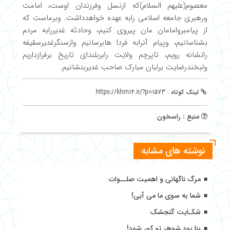
معصوم(علیهم السلام)که ازنسل وفرزندان اوست، امامت
ورهبری جامعه اسلامی رابه عهده خواهدداشت. وبرماست که
از پیامبروامامان مان پیروی کنیم، وحادثه غدیررابه مردم
بشناسانیم، وپیام آنرابه فردا هابرسانیم وازسنگرغدیرسقیفه
رانشانه رویم، تاپرچم ولایت رابربلندای تاریخ برفرازداریم
ولبخندرضایت برلبان مبارک صاحب غدیربنشانیم.
لینک کوتاه :
https://khm14.ir/?p=1573
منبع : راسخون
نوشته های مشابه
مرگ ناگهانی و اهمیت صلــوات
شما به سوی ما می آیی!
شکـایت گنجشک
بنا بود شوهر تو کور شود!