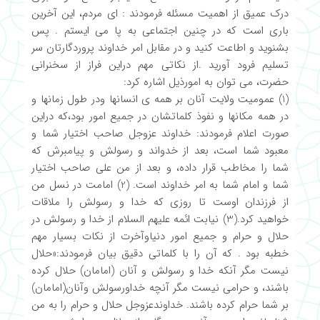
درک عمیق از اهمیت مسئله فرمودند : ای مردم، این آخرین
باری است که در چنین اجتماعی به پا می ایستم . پس
بشنوید و اطاعت کنید و در مقابل امر خداوند پروردگارتان سر
تسلیم فرود آورید .از نکاتی مهم دراین فراز از سخنرانی
حضرت، می توان به امورذیل اشاره کرد:
(1) عمومیت ولایت آنان بر همه ی انسانها ودر طول زمانها و
در همه مکانها و نفوذ کلماتشان در جمیع امور بود،که دراین
صورت اعلام فرمودند: خداوند عزوجل صاحب اختیار شما و
معبود شما است، بعد از خدواند و رسولش و پیامبرش که
شما را مخاطب قرار داده، و بعد از من علی صاحب اختیار
شما و امام شما به امر خداوند است. (2) امامت در نسل من
از فرزندان اوست تا روزی که خدا و رسولش را ملاقات
خواهید کرد.(3) نیابت ائمه علیهم السلام از خدا و رسولش در
حلال و حرام و جمیع امور دنیاوآخرت از نکات بسیار مهم
خطبه بود . که آن را با کلماتی دقیق بیان فرمودند:«حلال
نیست مگر آنکه خدا و رسولش و آنان (امامان) حلال کرده
باشند، و حرامی نیست مگر آنچه خداورسولش وآنان(امامان)
بر شما حرام کرده باشند. خداوندعزوجل حلال و حرام را به من