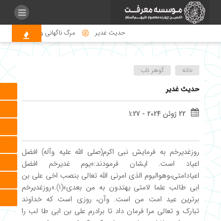
حدیث غدیر
مرگ ناگهانی و اهمیت صلــوات
خانه
گوهر ناب
حدیث غدیر
22 ژوئن 2024 - 1:27
روزغدیرخم به فرمایش نبی اکرم(صلی الله علیه وآله) افضل
اعیاد است. ایشان فرمودند:«یوم غدیرخم افضل
اعیادامتی،وهوالیوم الذی امرنی الله تعالی بنصب اخی علی بن
ابی طالب علما لامتی یهتدون به من بعدی»(1).«روزغدیرخم
برترین عید امت من است. وآن، روزی است که خداوند
تبارک و تعالی مرا فرمان داد تا برادرم علی بن ابی طا لب را