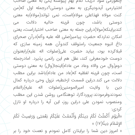
چطورمی شود دریک کلام بهم پیوسته یکی به معنی صاحب
اختیارمی آیدودیگری به معنی دوستی؟درجمله اول که(من
کنت مولاه فهذاعلی مولاه)است، نمی تواند(مولاه)به معنی
دوستی باشد، چون قرینه حالیه دلالت می
کندبراینکه(مولا)دراین جمله به معنی صاحب اختیاراست، یعنی
امکان نداردکه حضرت پیامبر(صلی الله علیه وآله)درآن صحرای
داغ انبوه جمعیت رامتوقف کندوآن همه زمینه سازی که
قبلاکرده بود، بیاید حضرت علی(صلوات اله علیه)رابعنوان
دوست خودمعرفی کند، عقل هم این رانمی پذیرد. امادرجمله
دوم(وال من والاه وعاد من عاداه)اینجا(وال) به معنی دوستی
است، چون قرینه لفظیه که(عاد من عاداه)باشد براین مطلب
دلالت می کند.دراین قسمت ازخطبه، نزول وحی درباره کمال
دین با ولایت امیرالمومنین(صلوات اله علیه)رااعلام
نمودندوفرمودند:پروردگارا، توهنگامی روشن شدن این مطلب
ومنصوب نمودن علی دراین روز، این آیه را درباره او نازل
کردی:
«الْیَوْمَ أَکْمَلْتُ لَکُمْ دِینَکُمْ وَأَتْمَمْتُ عَلَیْکُمْ نِعْمَتِی وَرَضِیتُ لَکُمُ
الإِسْلاَمَ دِینًا(17) »
« امروز دین شما را برایتان کامل نمودم و نعمت خود را بر