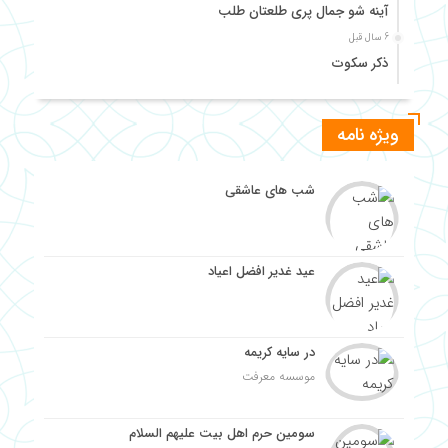
آینه شو جمال پری طلعتان طلب
6 سال قبل
ذکر سکوت
6 سال قبل
مکاشفه ای آیت الله سید جمال‌الدین گلپایگانی
ویژه نامه
6 سال قبل
احوالات شیخ ابراهیم شیــرازی
شب های عاشقی
6 سال قبل
صاحب روضات
6 سال قبل
عید غدیر افضل اعیاد
حاج ملّا علی کنی رازی طهرانـــی
در سایه کریمه
موسسه معرفت
سومین حرم اهل بیت علیهم السلام