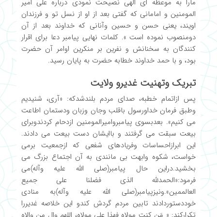
مارا به موعظه ای الهی نصیحت نمودی درباره علی امیر
المومنین و امامانی که گفتی بعد از او از نسل تو و فرزندان
اویند، یعنی حسن و حسین وآنانی که خداوند بعد از آن
دومنصوب نموده است ». کلمات نهایی پیامبر دعا برای اقرار
کنندگان به سخنانش و نفرین بر منکرین اوامر آن حضرت
بود، و با حمد خداوند خطابه حضرت به پایان رسید.
تبریک وتهنیت غدیرو ولایت
پس ازاتمام خطبه، صدای مردم بلندشدکه: «آری، شنیدیم
وطبق فرمان خداورسول باقلب وجان وزبان ودستمان اطاعت
می کنیم». بعدبسوی پیامبروامیرالمومنین ازدحام کردندوبرای
بیعت سبقت می گرفتند و باایشان دست بیعت می دادند.
این ابرازاحساسات وفریادهای شفعی که ازجمعیت برمی
خواست، شکوه وابهت بی مانندی به آن اجتماع بزرگ می
بخشید.دراین حال پیامبر(صلی الله علیه وآله)می
فرمود:«الحمدلله الذی فضلنا علی جمیع
العالممین».ونیزپیامبر(صلی الله علیه وآله)به منادی
خوددستوردادند تابین مردم گردش کندو این خلاصه غدیررا
تکرارکند: « مَن کنت مولاه فهذا علی مولاه، اللهم وال من والاه