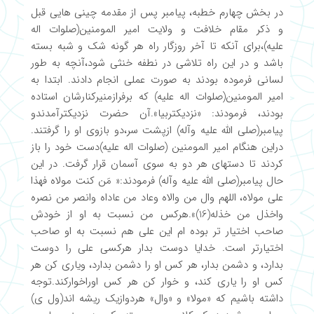
در بخش چهارم خطبه، پیامبر پس از مقدمه چینی هایی قبل
و ذکر مقام خلافت و ولایت امیر المومنین(صلوات اله
علیه)،برای آنکه تا آخر روزگار راه هر گونه شک و شبه بسته
باشد و در این راه تلاشی در نطفه خنثی شود،آنچه به طور
لسانی فرموده بودند به صورت عملی انجام دادند. ابتدا به
امیر المومنین(صلوات اله علیه) که برفرازمنیرکنارشان استاده
بودند، فرمودند: «نزدیکتربیا».آن حضرت نزدیکترآمدندو
پیامبر(صلی الله علیه وآله) ازپشت سر،دو بازوی او را گرفتند.
دراین هنگام امیر المومنین (صلوات اله علیه)دست خود را باز
کردند تا دستهای هر دو به سوی آسمان قرار گرفت. در این
حال پیامبر(صلی الله علیه وآله) فرمودند:« مَن کنت مولاه فهذا
علی مولاه، اللهم وال من والاه وعاد من عاداه وانصر من نصره
واخذل من خذله(16)».هرکس من نسبت به او از خودش
صاحب اختیار تر بوده ام این علی هم نسبت به او صاحب
اختیارتر است. خدایا دوست بدار هرکسی علی را دوست
بدارد، و دشمن بدار، هر کس او را دشمن بدارد، ویاری کن هر
کس او را یاری کند، و خوار کن هر کس اوراخوارکند.توجه
داشته باشیم که «مولا» و «وال» هردوازیک ریشه اند(ول ی)