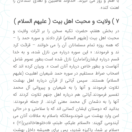
با ظلم و زور می گیرند. خداوند غاصبین و تعدی کنندگان را
لعنت کند».
7 ) ولایت و محبت اهل بیت ( علیهم السلام )
در بخش هفتم، حضرت تکیه سخن را بر اثرات ولایت و
محبت اهل بیت (علیهم السلام) قرار دادند و سوره حمد را –
که همه روزه تمام مسلمانان آن را می خوانند – قرائت کرد
ند و فرمودند: « این سوره درباره من نازل شده، و به خدا
قسم درباره ایشان(امامان) نازل شده است.بطور عموم شامل
آنهاست و بطور خاص درباره آنان است ». وبیان کرده اند که
اصحاب صراط مستقیم در سوره حمد شیعیان اهلبیت (علیهم
السلام) هستند. سپس آیاتی از قرآن درباره اهل بهشت
تلاوت فرمودند و آنها را به شیعیان و پیروانی آل محمد
تفسیر فرمودند.آیاتی هم درباره اهل جنهم تلاوت کردند که
آنها را به دشمان آل محمد معنی کردند. از جمله فرمودند:
بدانید که دوستان ایشان کسانی اند که با سلامتی و در حالی
امن وارد بهشت می شوند،وملائکه باسلام به ملاقات آنان می
آیندومی گویند: «السلام علیکم، طبتم، فادخلوهاخالدین(21) »
«سلام بر شما، پاکیزه شدید، پس برای همیشه داخل بهشت