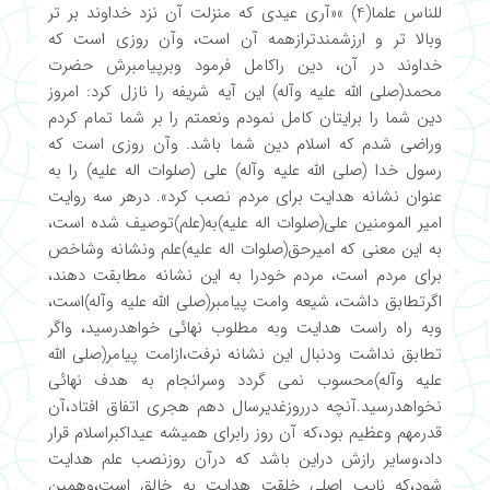
للناس علما(4) »«آری عیدی که منزلت آن نزد خداوند بر تر
وبالا تر و ارزشمندترازهمه آن است، وآن روزی است که
خداوند در آن، دین راکامل فرمود وبرپیامبرش حضرت
محمد(صلی الله علیه وآله) این آیه شریفه را نازل کرد: امروز
دین شما را برایتان کامل نمودم ونعمتم را بر شما تمام کردم
وراضی شدم که اسلام دین شما باشد. وآن روزی است که
رسول خدا (صلی الله علیه وآله) علی (صلوات اله علیه) را به
عنوان نشانه هدایت برای مردم نصب کرد». درهر سه روایت
امیر المومنین علی(صلوات اله علیه)به(علم)توصیف شده است،
به این معنی که امیرحق(صلوات اله علیه)علم ونشانه وشاخص
برای مردم است، مردم خودرا به این نشانه مطابقت دهند،
اگرتطابق داشت، شیعه وامت پیامبر(صلی الله علیه وآله)است،
وبه راه راست هدایت وبه مطلوب نهائی خواهدرسید، واگر
تطابق نداشت ودنبال این نشانه نرفت،ازامت پیامر(صلی الله
علیه وآله)محسوب نمی گردد وسرانجام به هدف نهائی
نخواهدرسید.آنچه درروزغدیرسال دهم هجری اتفاق افتاد،آن
قدرمهم وعظیم بود،که آن روز رابرای همیشه عیداکبراسلام قرار
داد،وسایر رازش دراین باشد که درآن روزنصب علم هدایت
شود،که نایب اصلی خلقت هدایت به خالق است،وهمین