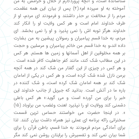
شناسانده است، و آنچه پروردگارم از حلال و حرامش به من
آموخته به او سپرده ام».(4) پس از بیان این همه عظمت،
مردم را از مخالفت بر حذر داشتند و فرمودند ای مردم، او از
طرف خداوند امام است و هر کس ولایت او را انکار کند
خداوند هرگز توبه اش را نمی پذیرد و او را نمی بخشد. ای
مردم، به خدا قسم پیامبران و رسولان پیشین به من بشارت
داده اند،و به خدا قسم من خاتم پیامبران و مرسلین و حجت
بر همه مخلوقین از اهل آسمانها و زمین ها هستم. هر کس
در این مطالب شک کند، مانند کفر جاهلیت کافر شده است .
و هر کس در چیزی از این گفتار من شک کند در همه آنچه
برمن نازل شده شک کرده است، و هر کس در یکی از امامان
شک کند بر همه امامان شک کرده است، و شک کننده در
باره ما در آتش است. بدانید که جبریل از جانب خداوند این
خبر را برای من آورده است و می گوید:« هر کس باعلی
دشمنی کند وولایت او را نپذیرد لعنت وغضب من براوباد (15)
». در اینجا حضرت می خواستند حساس ترین قسمت
سخنرانی راکه برنامه ای عملی نیز همراه داشت بیان کنند. لذا
برای آمادگی مردم فرمودند به خدا قسم، باطن قرآن را برای
شما بیان نمی کند و تفسیرش را برایتان روشن نمی کند مگر