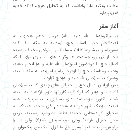
مطلب ونکته مارا واداشت که به تحلیل هرچندکوتاه خطبه
غدیربپردازم.
آغاز سفر
پیامبراکرم(صلی الله علیه وآله) درسال دهم هجری، به
قصدانجام دادن اعمال حج، ازمدینه به مکه سفر کرد؛
سفرپیامبر، پیشتربه اطلاع مسلمانان و نواحی مختلف رسیده
بود. از این رو، جماعت ها وگروه های بسیاری برای اینکه
اعمال حج را درحضورپیامبر(صلی الله علیه وآله) انجام دهند،
وآداب ومناسک حج را ازخود پیامربیاموزند، به مکه آمدند،
وهمراه پیامبر(صلی الله علیه وآله)حج گزاردند.
پس ازپایان اعمال حج وسخنرانی های چندی که پیامبر(صلی
الله علیه وآله)درمکه ایراد کرد، کاروانها عازم بازگشت به مدینه
شدند. اکنون نیزجماعت های بسیاری با پیامبربودند، همه
آمدند. نزدیک ظهر دوشنبه هجدهم ذی حجه، همینکه به
صحرای کوهستانی جحفه«منطقۀ غدیرخم» رسیدند، دراین
محل، جبریل- فرشتۀ وحی- برپیامبرنازل شد(6)، واین آیه را
براو فروخواند:« یاایهاالرسول بلغ ما انزل الیک من ربک،وان لم