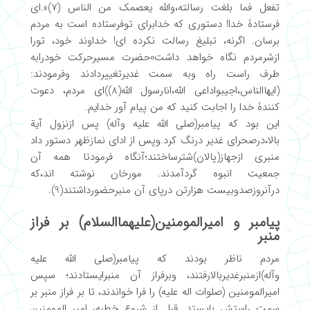
تفعل فما بلغت رسالته،والله یعصمک من الناس (7)».ای
فرستادۀ خدا! دستوری که خدابرای توفرستاده است به مردم
برسان. اگرنه، تبلیغ رسالت نکرده ای! خداوند خود، تورا
ازشرمردم نگاه خواهد داشت0حضرت مسیرحرکت خودرابه
طرف راست راه وبه سمت غدیرتغییردادند وفرمودند:
(ایهاالناس،اجیبواداعی الله،انارسول الله(8))ای مردم، دعوت
کنندۀ خدا را اجابت کنید که من پیام آور خدایم.
این بود که پیامبر(صلی الله علیه وآله) پس ازنزول آیة
بالا،درصحرای غدیر درنگ کرد.وپس از ادای نمازظهر دستور داد
منبری ازجهاز(پالان)شترساختند؛آنگاه فرمودتا همه آن
جمعیت انبوه گردآمدند. مورخان نوشته اند،که
درآنروزصدوبیست هزارتن درپای آن منبرحضورداشتند(9).
پیامبر و امیرالمومنین(علیهماالسلام) بر فراز
منبر
مردم ناظر بودند که پیامبر(صلی الله علیه
وآله)ازمنبرغدیربالارفتند، وبرفراز آن منبرایستادند؛ سپس
امیرالمومنین (صلوات اله علیه) را فرا خواندند، تا بر فراز منبر بر
سمت راستش بایستد. قبل از شروع خطبه، امیر المومنین