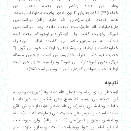
وعاد من عاداه وانصر من نصره واخذل من
خذله»(24)،تاغدیربعنوان تابلوی ابدی ولایت بردلهانقش ببندد.
همه آمدند باپیامبر(صلی الله علیه وآله)وامیرالمومنین
علی(صلوات اله علیه)دست بیعت دادند وبه امیرالمومنین
تبریک وتهنیت گفتند. ولی ابوبکروعمرباوجودکه بیعت کرده
بودند، به پیامبرعزیزاسلام می گفتند: آیااین امرازطرف
خداونداست یاازطرف رسولش(یعنی: ازجانب خود می گویی)؟
حضرت فرمودند: ازطرف خداورسولش است، آیاچنین مسئله
بزرگی بدون امرخداوند می شود؟ ونیزفرمود: «آری حق است
ازطرف خداورسولش که علی امیر المومنین است(25)».
نتیجه
ازسخنان زیبای پیامبرخدا(صلی الله علیه وآله)درروزغدیرخم، به
این نتیجه می رسیم که هیچ جای شک وشبه دررابطه با
خلافت وجانشینی پیامر(صلی الله علیه وآله)بعداز خودش باقی
نمانده است، وامیرمومنان حضرت علی (صلوات اله علیه)خلیفه
وجانشین برحق پیامبر(صلی الله علیه وآله)، ولی امروصاحب
اختیار، امام وپیشوا ورهبرامت است. وبعدازاو یازده امام