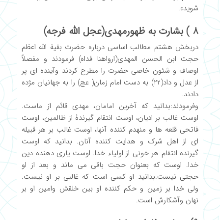
شوید».
8 ) بشارت به ظهورمهدی(عجل الله فرجه)
دربخش هشتم مطالب اساسی درباره حضرت بقیة الله اعظم
حجت ابن الحسن المهدی(ارواهنا فداه) فرمودند و مفصلاً
اوصاف و شئون خاصی حضرت را مطرح کردند وآینده ای پر
از عدل و داد(22) به دست امام زمان( عج) را به جهانیان مژده
دادند.
وفرمودند:بدانید که آخرین امامان، مهدی قائم از ماست.
اوست غالب بر ادیان، اوست انتقام گیرندۀ از ظالمین، اوست
فاتحی قلعه ها و منهدم کننده آنها، اوست غالب بر هر قبیله
ای از اهل شرک و هدایت کننده آنان. بدانید که اوست
گیرنده انتقام هر خونی از اولیاء خدا. اوست یاری دهنده دین
خدا. اوست که بعنوان حجت باقی می ماند و بعد از او
حجتی نیست.بدانید او کسی است که غالبی بر او نیست.
ولی خدا بر زمین و حکم کننده او بین خلقش وامین او بر
نهان وآشکارش است.