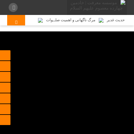
حدیث غدیر
مرگ ناگهانی و اهمیت صلــوات
شما به سوی ما می آیی!
شکـایت گنجشک
بنا بود شوهر تو کور شود!
دکتر لازم نیست بچه را خوشحال کنید
آینه شو جمال پری طلعتان طلب
ذکر سکوت
مکاشفه ای آیت الله سید جمال‌الدین گلپایگانی
احوالات شیخ ابراهیم شیــرازی
صاحب روضات