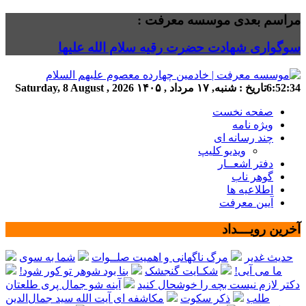
مراسم بعدی موسسه معرفت :
سوگواری شهادت حضرت رقیه سلام الله علیها
6:52:35
تاریخ :
شنبه, ۱۷ مرداد , ۱۴۰۵
Saturday, 8 August , 2026
صفحه نخست
ویژه نامه
چند رسانه ای
ویدیو کلیپ
دفتر اشعــار
گوهر ناب
اطلاعیه ها
آیین معرفت
آخرین رویـــداد
حدیث غدیر
مرگ ناگهانی و اهمیت صلــوات
شما به سوی
ما می آیی!
شکـایت گنجشک
بنا بود شوهر تو کور شود!
دکتر لازم نیست بچه را خوشحال کنید
آینه شو جمال پری طلعتان
طلب
ذکر سکوت
مکاشفه ای آیت الله سید جمال‌الدین