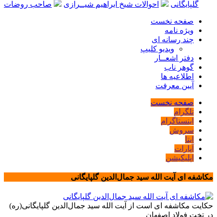
گلپایگانی
احوالات شیخ ابراهیم شیــرازی
صاحب روضات
صفحه نخست
ویژه نامه
چند رسانه ای
ویدیو کلیپ
دفتر اشعــار
گوهر ناب
اطلاعیه ها
آیین معرفت
صفحه نخست
تلگرام
اینستاگرام
سروش
ایتا
آپارات
اپلیکیشن
مکاشفه ای آیت الله سید جمال‌الدین گلپایگانی
حکایت مکاشفه ای است از آیت الله سید جمال‌الدین گلپایگانی(ره)
در تخت فولاد اصفهان