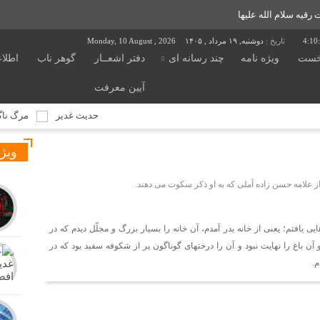
یه سلام الله علیها
4:10
تاریخ :
دوشنبه, ۱۹ مرداد , ۱۴۰۵
Monday, 10 August , 2026
خست
ویژه نامه
چند رسانه ای
دفتر اشعــار
گوهر ناب
اطلاع
آیین معرفت
حدیث غدیر
مرگ ناگهان
ویژه
 علامه حسن زاده آملی که به او ذکر سکوت می دهند.
ی یافتم؛ یعنی از خانه بدر آمدم، آن خانه را بسیار بزرگ و مجلّل دیدم که در
آن باغ را نهایت نبود و آن را درختهای گوناگون پر از شکوفه سفید بود که در
م.