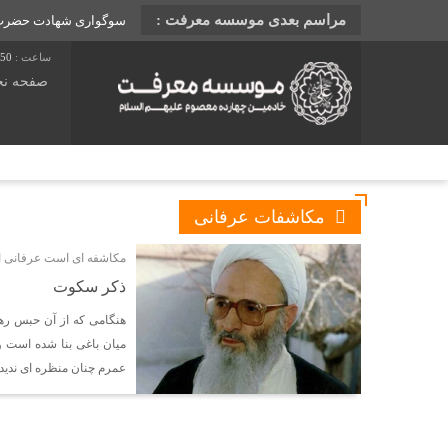
مراسم بعدی موسسه معرفت :
سوگواری شهادت حضرت رق
:51
صفحه ن
مکاشفات عرفانی
مکاشفه ای است عرفانی از
ذکر سکوت
هنگامی که از آن حبس رهای
میان باغی بنا شده است و 
عمرم چنان منظره ای ندید