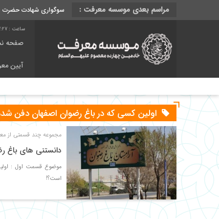
مراسم بعدی موسسه معرفت :
سوگواری شهادت حضرت رقیه
3:28
صفحه ن
آیین مع
اولین کسی که در باغ رضوان اصفهان دفن شده
مجموعه چند قسمتی از معر
دانستنی های باغ ر
موضوع قسمت اول : اولی
است؟!