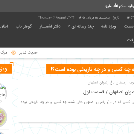
 سلام الله علیها
14:5
تاریخ :
پنجشنبه, ۱۵ مرداد , ۱۴۰۵
Thursday, 6 August , 2026
خست
ویژه نامه
چند رسانه ای
دفتر اشعــار
گوهر ناب
اطلاع
رفت
حدیث غدیر
مرگ ناگها
ویژه
 چه کسی و در چه تاریخی بوده است؟!
فی آرمستان باغ رضوان اصفهان
ضوان اصفهان / قسمت اول
ن کسی که در باغ رضوان اصفهان دفن شده چه کسی و در چه تاریخی بوده