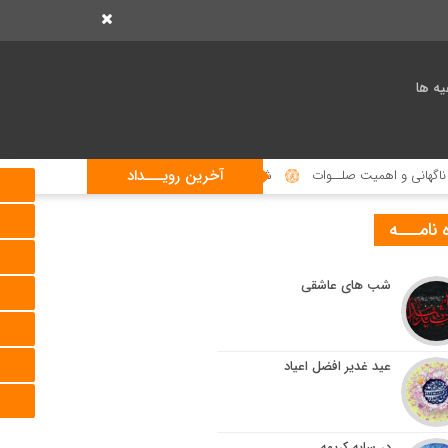
یه ها
آخرین رویـــداد
انی و اهمیت صلــوات
شما به سوی ما می آیی!
شکـایت گنجشک
 نامـــه
شب های عاشقی
عید غدیر افضل اعیاد
در سایه کریمه