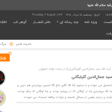
 سلام الله علیها
15:58
تاریخ :
پنجشنبه, ۱۵ مرداد , ۱۴۰۵
Thursday, 6 August , 2026
خست
ویژه نامه
چند رسانه ای
دفتر اشعــار
گوهر ناب
اطلاع
رفت
حدیث غدیر
مرگ ناگه
ویژه
ت الله سید جمال‌الدین گلپایگانی(ره) در تخت فولاد اصفهان
سید جمال‌الدین گلپایگانی
تحصیل می نموده و با مرحوم آیة الله آقای حاج آقا حسین بروجردی هم درس و
 الله بروجردی چه در اوقاتی که در بروجرد بودند و چه اوقاتی که درقم بودند،
شتند و درباره بعضی از مسائل غامضه و حوادث واقعه استمداد می نمودند.