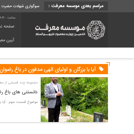
مراسم بعدی موسسه معرفت :
سوگواری شهادت حضرت رقیه
8:41
صفحه ن
آیین مع
آیا با بزرگان و اولیای الهی مدفون در باغ رضوا
مجموعه چند قسمتی از معر
دانستنی های باغ ر
موضوع قسمت سوم : آیا با 