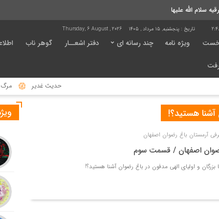
 سلام الله علیها
2:4
تاریخ :
پنجشنبه, ۱۵ مرداد , ۱۴۰۵
Thursday, 6 August , 2026
خست
ویژه نامه
چند رسانه ای
دفتر اشعــار
گوهر ناب
اطلاع
رفت
حدیث غدیر
مرگ ناگه
ویژه
ن آشنا هستید؟!
فی آرمستان باغ رضوان اصفهان
ضوان اصفهان / قسمت سوم
بزرگان و اولیای الهی مدفون در باغ رضوان آشنا هستید؟!