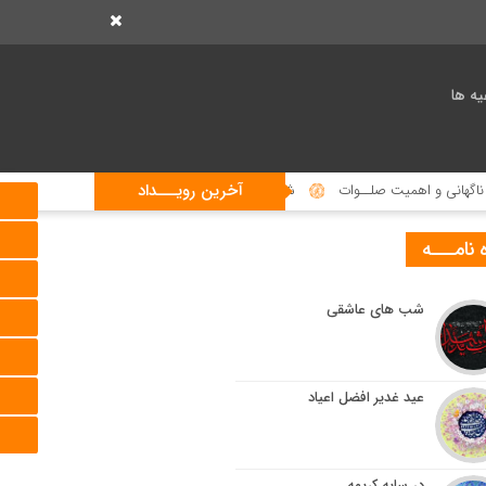
یه ها
آخرین رویـــداد
انی و اهمیت صلــوات
شما به سوی ما می آیی!
شکـایت گنجشک
 نامـــه
شب های عاشقی
عید غدیر افضل اعیاد
در سایه کریمه