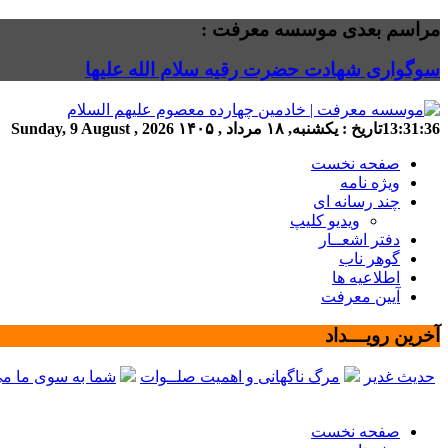
مراسم بعدی موسسه معرفت :
سوگواری شهادت حضرت رقیه سلام الله علیها
13:31:37
تاریخ :
یکشنبه, ۱۸ مرداد , ۱۴۰۵
Sunday, 9 August , 2026
صفحه نخست
ویژه نامه
چند رسانه ای
ویدیو کلیپ
دفتر اشعــار
گوهر ناب
اطلاعیه ها
آیین معرفت
آخرین رویـــداد
حدیث غدیر
مرگ ناگهانی و اهمیت صلــوات
شما به سوی ما می
صفحه نخست