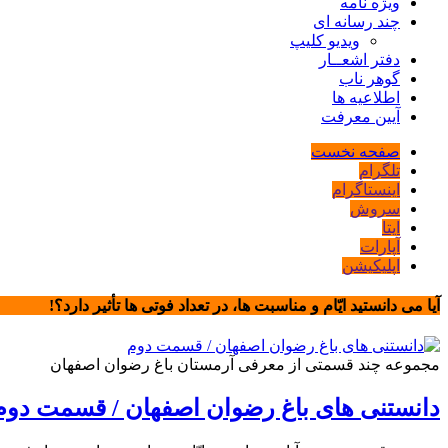
ویژه نامه
چند رسانه ای
ویدیو کلیپ
دفتر اشعــار
گوهر ناب
اطلاعیه ها
آیین معرفت
صفحه نخست
تلگرام
اینستاگرام
سروش
ایتا
آپارات
اپلیکیشن
آيا مى دانستيد ايّام و مناسبت ها، در تعداد فوتى ها تأثیر دارد؟!
مجموعه چند قسمتی از معرفی آرمستان باغ رضوان اصفهان
دانستنی های باغ رضوان اصفهان / قسمت دوم