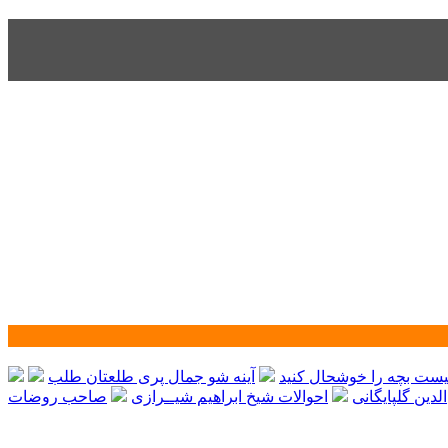
نیست بچه را خوشحال کنید
آینه شو جمال پری طلعتان طلب
لدین گلپایگانی
احوالات شیخ ابراهیم شیــرازی
صاحب روضات