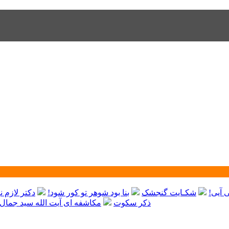
 آیی!
شکـایت گنجشک
بنا بود شوهر تو کور شود!
دکتر لازم 
ذکر سکوت
مکاشفه ای آیت الله سید جمال‌ا