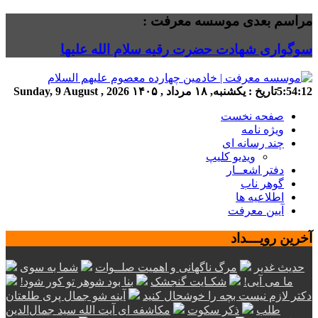
مراسم بعدی موسسه معرفت :
سوگواری شهادت حضرت رقیه سلام الله علیها
5:54:12
تاریخ :
یکشنبه, ۱۸ مرداد , ۱۴۰۵
Sunday, 9 August , 2026
صفحه نخست
ویژه نامه
چند رسانه ای
ویدیو کلیپ
دفتر اشعــار
گوهر ناب
اطلاعیه ها
آیین معرفت
آخرین رویـــداد
حدیث غدیر
مرگ ناگهانی و اهمیت صلــوات
شما به سوی
ما می آیی!
شکـایت گنجشک
بنا بود شوهر تو کور شود!
دکتر لازم نیست بچه را خوشحال کنید
آینه شو جمال پری طلعتان
طلب
ذکر سکوت
مکاشفه ای آیت الله سید جمال‌الدین