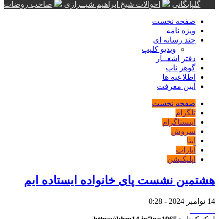
گلپایگانی
احوالات شیخ ابراهیم شیــرازی
صاحب روضات
صفحه نخست
ویژه نامه
چند رسانه ای
ویدیو کلیپ
دفتر اشعــار
گوهر ناب
اطلاعیه ها
آیین معرفت
صفحه نخست
تلگرام
اینستاگرام
سروش
ایتا
آپارات
اپلیکیشن
هشتمین نشست پای خانواده ایستاده ایم
14 نوامبر 2024 - 0:28