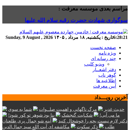
مراسم بعدی موسسه معرفت :
سوگواری شهادت حضرت رقیه سلام الله علیها
6:28:22
تاریخ :
یکشنبه, ۱۸ مرداد , ۱۴۰۵
Sunday, 9 August , 2026
صفحه نخست
ویژه نامه
چند رسانه ای
ویدیو کلیپ
دفتر اشعــار
گوهر ناب
اطلاعیه ها
آیین معرفت
آخرین رویـــداد
حدیث غدیر
مرگ ناگهانی و اهمیت صلــوات
شما به سوی
ما می آیی!
شکـایت گنجشک
بنا بود شوهر تو کور شود!
دکتر لازم نیست بچه را خوشحال کنید
آینه شو جمال پری طلعتان
طلب
ذکر سکوت
مکاشفه ای آیت الله سید جمال‌الدین