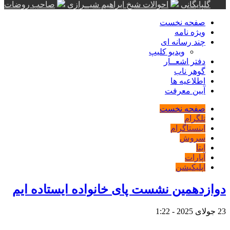
گلپایگانی
احوالات شیخ ابراهیم شیــرازی
صاحب روضات
صفحه نخست
ویژه نامه
چند رسانه ای
ویدیو کلیپ
دفتر اشعــار
گوهر ناب
اطلاعیه ها
آیین معرفت
صفحه نخست
تلگرام
اینستاگرام
سروش
ایتا
آپارات
اپلیکیشن
دوازدهمین نشست پای خانواده ایستاده ایم
23 جولای 2025 - 1:22