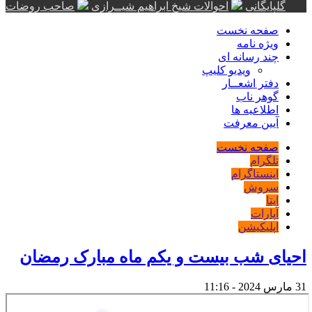
گلپایگانی
احوالات شیخ ابراهیم شیــرازی
صاحب روضات
صفحه نخست
ویژه نامه
چند رسانه ای
ویدیو کلیپ
دفتر اشعــار
گوهر ناب
اطلاعیه ها
آیین معرفت
صفحه نخست
تلگرام
اینستاگرام
سروش
ایتا
آپارات
اپلیکیشن
احیای شب بیست و یکم ماه مبارک رمضان
31 مارس 2024 - 11:16