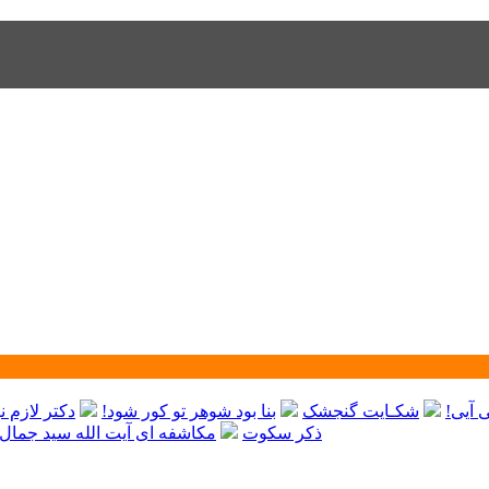
 آیی!
شکـایت گنجشک
بنا بود شوهر تو کور شود!
دکتر لازم 
ذکر سکوت
مکاشفه ای آیت الله سید جمال‌ا