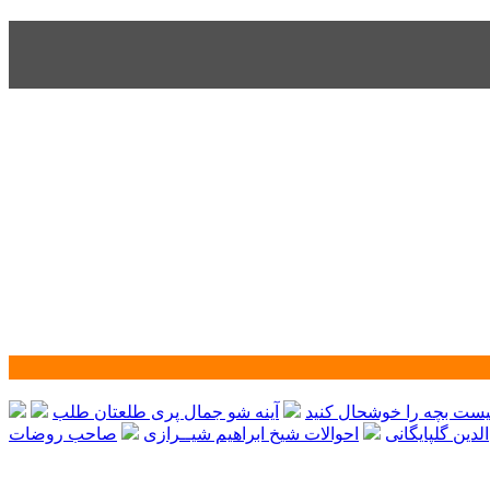
نیست بچه را خوشحال کنید
آینه شو جمال پری طلعتان طلب
لدین گلپایگانی
احوالات شیخ ابراهیم شیــرازی
صاحب روضات