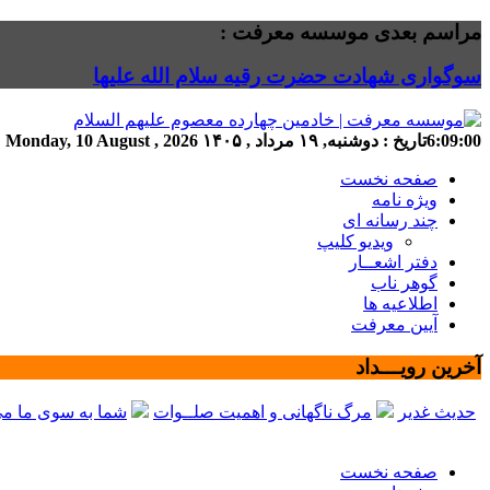
مراسم بعدی موسسه معرفت :
سوگواری شهادت حضرت رقیه سلام الله علیها
6:09:00
تاریخ :
دوشنبه, ۱۹ مرداد , ۱۴۰۵
Monday, 10 August , 2026
صفحه نخست
ویژه نامه
چند رسانه ای
ویدیو کلیپ
دفتر اشعــار
گوهر ناب
اطلاعیه ها
آیین معرفت
آخرین رویـــداد
حدیث غدیر
مرگ ناگهانی و اهمیت صلــوات
شما به سوی ما می
صفحه نخست