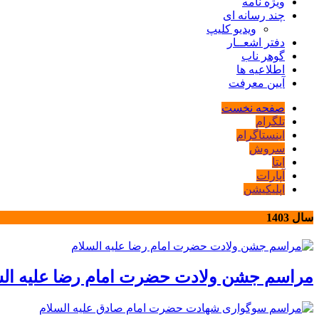
ویژه نامه
چند رسانه ای
ویدیو کلیپ
دفتر اشعــار
گوهر ناب
اطلاعیه ها
آیین معرفت
صفحه نخست
تلگرام
اینستاگرام
سروش
ایتا
آپارات
اپلیکیشن
سال 1403
مراسم جشن ولادت حضرت امام رضا علیه الس