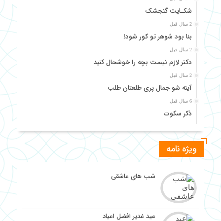
شکـایت گنجشک
2 سال قبل
بنا بود شوهر تو کور شود!
2 سال قبل
دکتر لازم نیست بچه را خوشحال کنید
2 سال قبل
آینه شو جمال پری طلعتان طلب
6 سال قبل
ذکر سکوت
6 سال قبل
مکاشفه ای آیت الله سید جمال‌الدین گلپایگانی
ویژه نامه
6 سال قبل
احوالات شیخ ابراهیم شیــرازی
شب های عاشقی
6 سال قبل
صاحب روضات
6 سال قبل
عید غدیر افضل اعیاد
حاج ملّا علی کنی رازی طهرانـــی