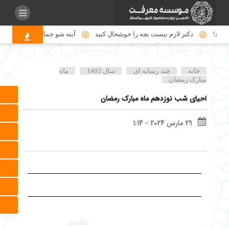
شود!
دکتر لازم نیست بچه را خوشحال کنید
آینه شو جمال پری طلعتان ط
خانه
چند رسانه ای
سال 1403
ماه
مبارک رمضان
احیای شب نوزدهم ماه مبارک رمضان
29 مارس 2024 - 1:14