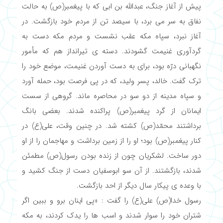
پیش از آغاز جنگ، عبدالله بن ابی که با پیغمبر(ص) به حالت
نفاق به سر می برد، با سیصد تن از مردم خود بازگشت. در
آغاز نبرد، سپاه مکه عقب نشست و مردم مکه دست به
گردآوری غنیمت گشودند. دسته ی تیرانداز هم که مأمور
نگهبانی درّه بود، برای به دست آوردن غنیمت، موضع خود را
ترک گفت. خالد، پسر ولید، که در پی فرصت بود، حمله آورد
و سپاه مدینه از دو سو در محاصره ماند. گروهی از سست
ایمانان از گرد پیغمبر(ص) پراکنده شدند. بعضی بانگ
برداشتند محمّد(ص) کشته شد. در چنین وقت، علی(ع) در
کنار پیغمبر(ص) بود؛ او را از زمین برداشت و مهاجمان را از او
دور ساخت. لشکریان چون از زنده بودن رسول(ص) مطمئن
شدند، بازگشتند. از آن سو ابوسفیان دست از جنگ کشید و
با وعده ی پیکار سال دیگر از احد بازگشت.
رسول خدا(ص) علی(ع) را گفت : «پی اینان برو و ببین اگر
شتران خود را سوار شدند و اسب ها را یدک کردند، به مکه