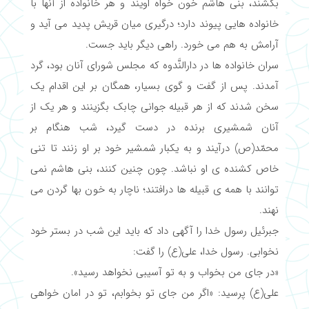
بکشند، بنی هاشم خون خواه اویند و هر خانواده از آنها با
خانواده هایی پیوند دارد؛ درگیری میان قریش پدید می آید و
آرامش به هم می خورد. راهی دیگر باید جست.
سران خانواده ها در دارالنَّدوه که مجلس شورای آنان بود، گرد
آمدند. پس از گفت و گوی بسیار، همگان بر این اقدام یک
سخن شدند که از هر قبیله جوانی چابک بگزینند و هر یک از
آنان شمشیری برنده در دست گیرد، شب هنگام بر
محمّد(ص) درآیند و به یکبار شمشیر خود بر او زنند تا تنی
خاص کشنده ی او نباشد. چون چنین کنند، بنی هاشم نمی
توانند با همه ی قبیله ها درافتند؛ ناچار به خون بها گردن می
نهند.
جبرئیل رسول خدا را آگهی داد که باید این شب در بستر خود
نخوابی. رسول خدا، علی(ع) را گفت:
«در جای من بخواب و به تو آسیبی نخواهد رسید».
علی(ع) پرسید: «اگر من جای تو بخوابم، تو در امان خواهی