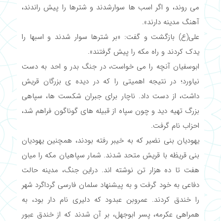
می روند، و اگر اسب ها سوارشدند و شترها را پیش راندند،
آهنگ مدینه دارند».
علی(ع) بازگشت و گفت: «بر شترها سوار شدند و اسبها را
یدک کردند و راه مکه را پیش گرفتند».
ابوسفیان آنچه را می خواست، در جنگ بدر و احد به دست
نیاورد؛ در نتیجه اهمیتی را که در دیده ی بزرگان قریش
داشت، از دست داد. ناچار برای جبران شکست ها، سپاهی
بزرگ تهیه دید و چون سپاه از قبیله های گوناگون فراهم شد،
احزاب نام گرفت.
یهودیان بنی نضیر که به خیبر رفته بودند، همچنین یهودیان
بنی قریظه با قریش متحد شدند. شمار سپاهیان مکه را میان
هفت تا ده هزار تن نوشته اند. دراین جنگ، مدینه حالت
دفاعی به خود گرفت و به پیشنهاد سلمان فارسی گرداگرد شهر
را خندق کردند. عمروبن عبدود که دلیری نام دار بود، به
همراهی عکرمه، پسر ابوجهل، بر آن شدند که از خندق عبور