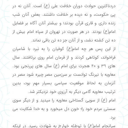
دردناکترین حوادث دوران خلافت علی (ع) است. آنان نه در
پی حکومت، و نه دیده بر خلافت داشتند. بعض آنان شب
زنده داری و قاری قرآن بودند؛ و بیشتر آنان آگاه بر فضایل
امام(ع) بودند. در هر صورت در نهروان از سپاه امام بیش از
ده تن کشته نشد، و از آنان جز ده تن باقی نماند.
از این پس هر چه امام(ع) کوفیان را به نبرد با شامیان
فراخواند، کوتاهی کردند و از فرمان امام روی برتافتند. سال
های 39 و 40 هجرت برای امام (ع) سال های پررنجی بود.
معاویه با نیرنگ توانست بر سرزمین مصر چیره شود مصر در
آنزمان به لحاظ موقعیت سیاسی بسیار مهم بود، بدین
ترتیب معاویه گامی دیگر به آرزوی خود نزدیکتر شد.
امام (ع) از سویی گستاخی معاویه را میدید و از دیگر سوی
سستی مردم خود را؛ خون دل میخورد و به خدا شکایت می
برد.
سرانجام امام(ع) با توطئه خوارج به شهادت رسید. در اینکه