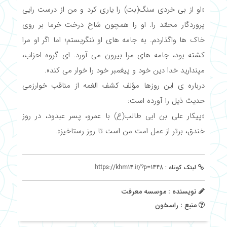
«او از بی خردی سنگ(بت) را یاری کرد و من از درست رایی
پروردگار محمّد را. او را همچون شاخ درخت خرما بر روی
خاک ها واگذاردم. به جامه های او ننگریستم؛ اما اگر او مرا
کشته بود، جامه های مرا بیرون می آورد. ای گروه احزاب،
مپندارید خدا دین خود و پیغمبر خود را خوار می کند».
درباره ی این روزها مؤلف کشف الغمه از مناقب خوارزمی
حدیث ذیل را آورده است:
«پیکار علی بن ابی طالب(ع) با عمرو، پسر عبدود، در روز
خندق، برتر از عمل امت من است تا روز رستاخیز».
لینک کوتاه :
https://khm14.ir/?p=1448
نویسنده : موسسه معرفت
منبع : راسخون