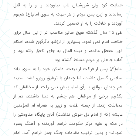
حمایت کرد ولی شورشیان تاب نیاوردند و او را به قتل
رساندند و ازین پس مردم از هر جهت به سوی امام(ع) هجوم
آوردند و خلافت را به او تحمیل کردند.
طی 25 سال گذشته هیچ سالی مناسب تر از این سال برای
خلافت امام نمی نمود. بسیاری از ارزشها دگرگون شده، احکام
الهی معطل مانده، و بیت المال به جای ناحق رفته بود و
آداب جاهلی بر مردم مسلط گشته بود.
امام(ع) پس از فراغت از بیعت، عاملان خود را به سوی بلاد
اسلامی گسیل داشت، اما چندان با توفیق روبرو نشد. مدینه
هم چندان موافق با رأی امام پیش نمی رفت. از مخالفان که
بگذریم برخی از موافقان هم چشم به دنیا داشتند، دم از
مخالفت زدند. از جمله طلحه و زبیر به همراه ام المؤمنین
عایشه (که از امام دل خوش نداشت) آنان پایگاه مقاومتی را
در مکه بر علیه مرکز حکومت فراهم آوردند؛ و آهنگ بصره
نمودند؛ و بدین ترتیب مقدمات جنگ جمل فراهم آمد. امام