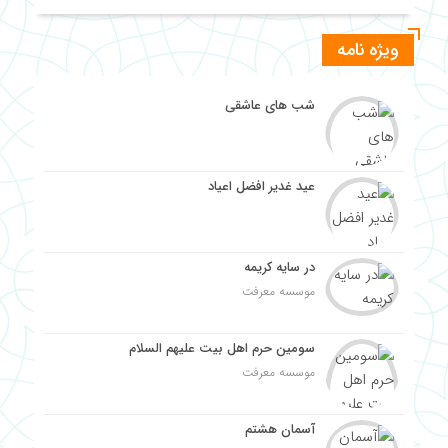
6 سال قبل
مکاشفه ای آیت الله سید جمال‌الدین گلپایگانی
ویژه نامه
6 سال قبل
احوالات شیخ ابراهیم شیــرازی
شب های عاشقی
6 سال قبل
صاحب روضات
6 سال قبل
عید غدیر افضل اعیاد
حاج ملّا علی کنی رازی طهرانـــی
در سایه کریمه
موسسه معرفت
سومین حرم اهل بیت علیهم السلام
موسسه معرفت
آسمان هشتم