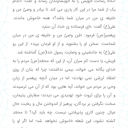
آنگاه رسالت خویش را به خویشاوندان رساند و گفت: «کدام
یک از شما مرا در این کار یاری می کند تا برادر و وصیّ من و
خلیفه ی من در میان شما باشد؟» همه خاموش ماندند.
علی(ع) گفت: «ای فرستاده ی خدا، آن منم».
پیغمبر(ص) فرمود: «این وصیّ من و خلیفه ی من در میان
شماست. سخن او را بشنوید و از او فرمان برید». از این رو
علی(ع) به جانشینی و وصایت رسول خدا(ص) گماشته شد.
قریش، یا دست کم سران آن، از این که محمّد(ص) مردم را به
خدای یگانه می خواند، بیمی نداشتند؛ چرا که بتان از روی
اعتقاد ارزشی نمی نهادند؛ اما در میان آنچه پیغمبر از زبان
وحی بر مردم می خواند، آیه هایی بود که از آن می ترسیدند
و آن را برای ثروت خود تهدیدی می دیدند؛ سفارش یتیمان،
سخت نگرفتن بر بردگان، پرهیز از اندوختن مال و رعایت حال
عیال. چنین کاری پذیرفتنی نیست. چه باید کرد؟ تا محمّد
کشته نشود، این شعله خاموش نخواهد شد؛ اما اگر او را