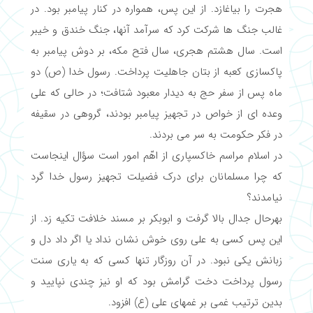
هجرت را بیاغازد. از این پس، همواره در کنار پیامبر بود. در
غالب جنگ ها شرکت کرد که سرآمد آنها، جنگ خندق و خیبر
است. سال هشتم هجری، سال فتح مکه، بر دوش پیامبر به
پاکسازی کعبه از بتان جاهلیت پرداخت. رسول خدا (ص) دو
ماه پس از سفر حج به دیدار معبود شتافت؛ در حالی که علی
وعده ای از خواص در تجهیز پیامبر بودند، گروهی در سقیفه
در فکر حکومت به سر می بردند.
در اسلام مراسم خاکسپاری از اهّم امور است سؤال اینجاست
که چرا مسلمانان برای درک فضیلت تجهیز رسول خدا گرد
نیامدند؟
بهرحال جدال بالا گرفت و ابوبکر بر مسند خلافت تکیه زد. از
این پس کسی به علی روی خوش نشان نداد یا اگر داد دل و
زبانش یکی نبود. در آن روزگار تنها کسی که به یاری سنت
رسول پرداخت دخت گرامش بود که او نیز چندی نپایید و
بدین ترتیب غمی بر غمهای علی (ع) افزود.