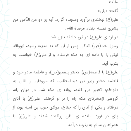
ماند».
گفت: «بلی»
علی(ع) لبخندی برآورد وسجده گزارد. آیه ی «و من النّاس من
یشری نفسه ابتغاء مرضاة الله».
درباره ی علی(ع) در این حادثه نازل شد.
رسول خدا(ص) اندکی پس از آن که به مدینه رسید، ابوواقد
لیثی را با نامه ای به مکه فرستاد و از علی(ع) خواست به
یثرب آید.
علی(ع) با فاطمه(س)، دختر پیغمبر(ص)، و فاطمه مادر خود و
فاطمه دختر زبیر بن عبدالمطلب، که مورخان از آنان به
«فواطم» تعبیر می کنند، روانه ی مکه شد. در میان راه،
گروهی ازمشرکان مکه راه را بر او گرفتند. علی(ع) با آنان
درافتاد و یکی از آنان را که جناح، مولای حرب بن امیه بود، از
پای در آورد. مانده ی آنان پراکنده شدند و علی(ع) با
همراهان سالم به یثرب درآمد.