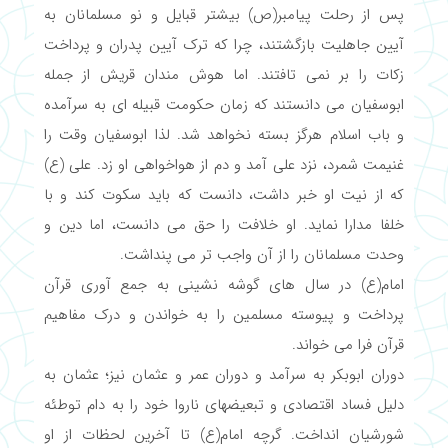
پس از رحلت پیامبر(ص) بیشتر قبایل و نو مسلمانان به
آیین جاهلیت بازگشتند، چرا که ترک آیین پدران و پرداخت
زکات را بر نمی تافتند. اما هوش مندان قریش از جمله
ابوسفیان می دانستند که زمان حکومت قبیله ای به سرآمده
و باب اسلام هرگز بسته نخواهد شد. لذا ابوسفیان وقت را
غنیمت شمرد، نزد علی آمد و دم از هواخواهی او زد. علی (ع)
که از نیت او خبر داشت، دانست که باید سکوت کند و با
خلفا مدارا نماید. او خلافت را حق می دانست، اما دین و
وحدت مسلمانان را از آن واجب تر می پنداشت.
امام(ع) در سال های گوشه نشینی به جمع آوری قرآن
پرداخت و پیوسته مسلمین را به خواندن و درک مفاهیم
قرآن فرا می خواند.
دوران ابوبکر به سرآمد و دوران عمر و عثمان نیز؛ عثمان به
دلیل فساد اقتصادی و تبعیضهای ناروا خود را به دام توطئه
شورشیان انداخت. گرچه امام(ع) تا آخرین لحظات از او