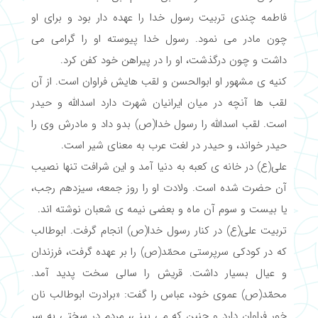
فاطمه چندی تربیت رسول خدا را عهده دار بود و برای او
چون مادر می نمود. رسول خدا پیوسته او را گرامی می
داشت و چون درگذشت، او را در پیراهن خود کفن کرد.
کنیه ی مشهور او ابوالحسن و لقب هایش فراوان است. از آن
لقب ها آنچه در میان ایرانیان شهرت دارد اسدالله و حیدر
است. لقب اسدالله را رسول خدا(ص) بدو داد و مادرش وی را
حیدر خواند، و حیدر در لغت عرب به معنای شیر است.
علی(ع) در خانه ی کعبه به دنیا آمد و این شرافت تنها نصیب
آن حضرت شده است. ولادت او را روز جمعه، سیزدهم رجب،
یا بیست و سوم آن ماه و بعضی نیمه ی شعبان نوشته اند.
تربیت علی(ع) در کنار رسول خدا(ص) انجام گرفت. ابوطالب
که در کودکی سرپرستی محمّد(ص) را بر عهده گرفت، فرزندان
و عیال بسیار داشت. قریش را سالی سخت پدید آمد.
محمّد(ص) عموی خود، عباس را گفت: «برادرت ابوطالب نان
خور فراوان دارد و چنین که می بینی، مردم در سختی به سر