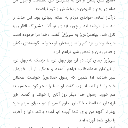
«هیچ کس پیش از من به پذیرفتن حق نشتافت و چون من
صله ی رحم و افزودن در بخشش و کرم نیافت».
درآغاز اسلام، خواندن مردم به اسلام پنهانی بود. این مدت را
سه سال نوشته اند و چون آیه ی «و أنذر عشیرتک الاقربین»
نازل شد، پیغمبر(ص) به علی(ع) گفت: «خدا مرا فرموده است
خویشاوندان نزدیکم را به پرستش او بخوانم. گوسفندی بکش
و صاعی نان و قدحی شیر فراهم کن».
علی(ع) چنان کرد. در آن روز چهل تن، یا نزدیک به چهل تن،
از فرزندان عبدالمطلب فراهم آمدند و همگی از آن خوردنی
سیر شدند؛ اما همین که رسول خدا(ص) خواست سخنان
خود را آغاز کند، ابولهب گفت او شما را سحر کرد. مجلس به
هم خورد. رسول خدا دیگر روز آنان را خواند و گفت: «ای
فرزندان عبدالمطلب! گمان ندارم کسی از عرب برای مردم خود
بهتر از آنچه من برای شما آورده ام، آورده باشد. دنیا و آخرت
را برای شما آورده ام».