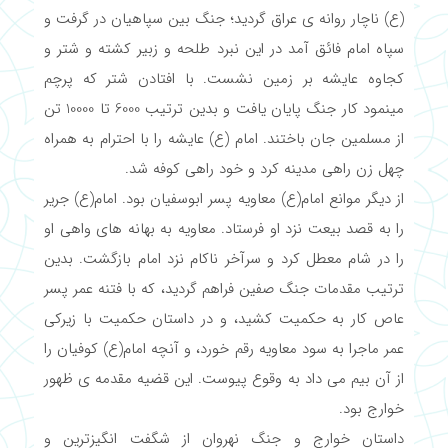
(ع) ناچار روانه ی عراق گردید؛ جنگ بین سپاهیان در گرفت و
سپاه امام فائق آمد در این نبرد طلحه و زبیر کشته و شتر و
کجاوه عایشه بر زمین نشست. با افتادن شتر که پرچم
مینمود کار جنگ پایان یافت و بدین ترتیب 6000 تا 10000 تن
از مسلمین جان باختند. امام (ع) عایشه را با احترام به همراه
چهل زن راهی مدینه کرد و خود راهی کوفه شد.
از دیگر موانع امام(ع) معاویه پسر ابوسفیان بود. امام(ع) جریر
را به قصد بیعت نزد او فرستاد. معاویه به بهانه های واهی او
را در شام معطل کرد و سرآخر ناکام نزد امام بازگشت. بدین
ترتیب مقدمات جنگ صفین فراهم گردید، که با فتنه عمر پسر
عاص کار به حکمیت کشید، و در داستان حکمیت با زیرکی
عمر ماجرا به سود معاویه رقم خورد، و آنچه امام(ع) کوفیان را
از آن بیم می داد به وقوع پیوست. این قضیه مقدمه ی ظهور
خوارج بود.
داستان خوارج و جنگ نهروان از شگفت انگیزترین و