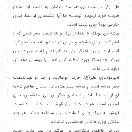
علی (ع) در شب نوزدهم ماه رمضان به دست ابن ملجم
ضربت خورد تردیدی نیست؛ اما آیا کشنده ی او فقط مردی
خارجی بود؟ جای تردید است.
ریشه این توطئه را ابتدا در کوفه و نزد اشعث پسر قیس که از
امام کینه بر دل داشت، و سپس در دمشق باید جستجو کرد.
البته از داستان ساختگی زنی به نام قطام که به این داستان
پیوند خورده تا چهره توطئه گران اصلی را پوشش دهد نیز
نباید غافل ماند.
امیرمؤمنان، علی(ع)، فرزند ابوطالب، و جدّ او عبدالمطلب
پسر هاشم است و هاشم پسر عبدمناف. خاندان هاشم شاخه
ای از عبدمناف اند و شاخه ی دیگر آن بنی عبدشمس، نیای
امویان است. هر دو خاندان از قریش اند. خاندان هاشم در
قریش به بزرگواری و گشاده دستی شناخته بودند؛ هر چند
مکنتی چون خاندان عبدشمس نداشتند.
مادرش فاطمه، دختراسد بن هاشم بن عبد مناف است.