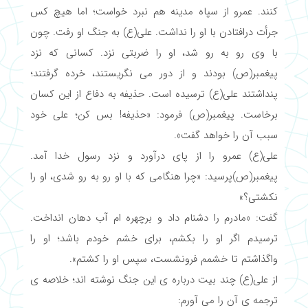
کنند. عمرو از سپاه مدینه هم نبرد خواست؛ اما هیچ کس
جرأت درافتادن با او را نداشت. علی(ع) به جنگ او رفت. چون
با وی رو به رو شد، او را ضربتی نزد. کسانی که نزد
پیغمبر(ص) بودند و از دور می نگریستند، خرده گرفتند؛
پنداشتند علی(ع) ترسیده است. حذیفه به دفاع از این کسان
برخاست. پیغمبر(ص) فرمود: «حذیفه! بس کن؛ علی خود
سبب آن را خواهد گفت».
علی(ع) عمرو را از پای درآورد و نزد رسول خدا آمد.
پیغمبر(ص)پرسید: «چرا هنگامی که با او رو به رو شدی، او را
نکشتی؟»
گفت: «مادرم را دشنام داد و برچهره ام آب دهان انداخت.
ترسیدم اگر او را بکشم، برای خشم خودم باشد؛ او را
واگذاشتم تا خشمم فرونشست، سپس او را کشتم».
از علی(ع) چند بیت درباره ی این جنگ نوشته اند؛ خلاصه ی
ترجمه ی آن را می آورم: