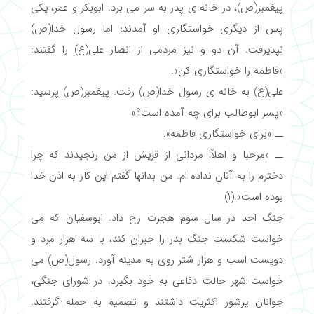
پیغمبر(ص)، در خانه ی پدر به سر می برد. ابوبکر و عمر، یکی
پس از دیگری خواستگاری او آمدند؛ اما رسول خدا(ص)
نپذیرفت. آن دو و نیز مردمی از انصار علی(ع) را گفتند:
«فاطمه را خواستگاری کن».
علی(ع) به خانه ی رسول خدا(ص) رفت. پیغمبر(ص) پرسید:
«پسر ابوطالب برای چه آمده است؟»
ــ «برای خواستگاری فاطمه».
ــ «مرحبا و اهلاً! مردانی از قریش از من رنجیدند که چرا
دخترم را به آنان نداده ام. من بدانها گفتم این کار به اذن خدا
بوده است».(1)
جنگ احد در سال سوم هجرت رخ داد. ابوسفیان که می
خواست شکست جنگ بدر را جبران کند، با سه هزار مرد و
دویست اسب و هزار شتر روی به مدینه آورد. رسول(ص) می
خواست شهر حالت دفاعی به خود بگیرد. در شورای جنگی،
جوانان پرشور اکثریت داشتند و تصمیم به حمله گرفتند.