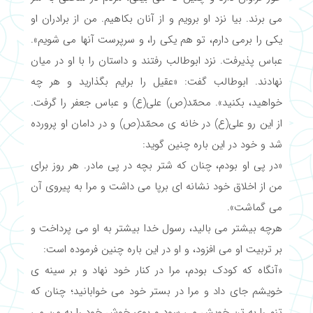
می برند. بیا نزد او برویم و از آنان بکاهیم. من از برادران او
یکی را برمی دارم، تو هم یکی را، و سرپرست آنها می شویم».
عباس پذیرفت. نزد ابوطالب رفتند و داستان را با او در میان
نهادند. ابوطالب گفت: «عقیل را برایم بگذارید و هر چه
خواهید، بکنید». محمّد(ص) علی(ع) و عباس جعفر را گرفت.
از این رو علی(ع) در خانه ی محمّد(ص) و در دامان او پرورده
شد و خود در این باره چنین گوید:
«در پی او بودم، چنان که شتر بچه در پی مادر. هر روز برای
من از اخلاق خود نشانه ای برپا می داشت و مرا به پیروی آن
می گماشت».
هرچه بیشتر می بالید، رسول خدا بیشتر به او می پرداخت و
بر تربیت او می افزود، و او در این باره چنین فرموده است:
«آنگاه که کودک بودم، مرا در کنار خود نهاد و بر سینه ی
خویشم جای داد و مرا در بستر خود می خوابانید؛ چنان که
تنم را به تن خویش می سود و بوی خوش خود را به من می