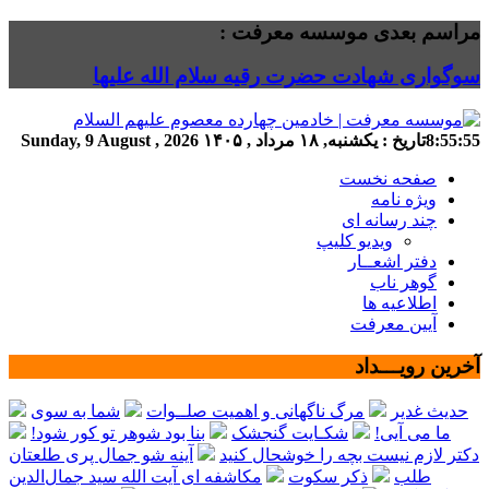
مراسم بعدی موسسه معرفت :
سوگواری شهادت حضرت رقیه سلام الله علیها
8:55:55
تاریخ :
یکشنبه, ۱۸ مرداد , ۱۴۰۵
Sunday, 9 August , 2026
صفحه نخست
ویژه نامه
چند رسانه ای
ویدیو کلیپ
دفتر اشعــار
گوهر ناب
اطلاعیه ها
آیین معرفت
آخرین رویـــداد
حدیث غدیر
مرگ ناگهانی و اهمیت صلــوات
شما به سوی
ما می آیی!
شکـایت گنجشک
بنا بود شوهر تو کور شود!
دکتر لازم نیست بچه را خوشحال کنید
آینه شو جمال پری طلعتان
طلب
ذکر سکوت
مکاشفه ای آیت الله سید جمال‌الدین