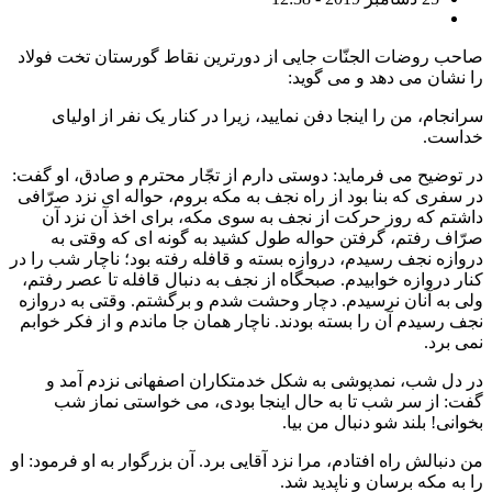
صاحب روضات الجنّات جایی از دورترین نقاط گورستان تخت فولاد
را نشان می دهد و می گوید:
سرانجام، من را اینجا دفن نمایید، زیرا در کنار یک نفر از اولیای
خداست.
در توضیح می فرماید: دوستی دارم از تجّار محترم و صادق، او گفت:
در سفری که بنا بود از راه نجف به مکه بروم، حواله ای نزد صرّافی
داشتم که روز حرکت از نجف به سوی مکه، برای اخذ آن نزد آن
صرّاف رفتم، گرفتن حواله طول کشید به گونه ای که وقتی به
دروازه نجف رسیدم، دروازه بسته و قافله رفته بود؛ ناچار شب را در
کنار دروازه خوابیدم. صبحگاه از نجف به دنبال قافله تا عصر رفتم،
ولی به آنان نرسیدم. دچار وحشت شدم و برگشتم. وقتی به دروازه
نجف رسیدم آن را بسته بودند. ناچار همان جا ماندم و از فکر خوابم
نمی برد.
در دل شب، نمدپوشی به شکل خدمتکاران اصفهانی نزدم آمد و
گفت: از سر شب تا به حال اینجا بودی، می خواستی نماز شب
بخوانی! بلند شو دنبال من بیا.
من دنبالش راه افتادم، مرا نزد آقایی برد. آن بزرگوار به او فرمود: او
را به مکه برسان و ناپدید شد.