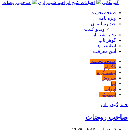
گلپایگانی
احوالات شیخ ابراهیم شیــرازی
صاحب روضات
صفحه نخست
ویژه نامه
چند رسانه ای
ویدیو کلیپ
دفتر اشعــار
گوهر ناب
اطلاعیه ها
آیین معرفت
صفحه نخست
تلگرام
اینستاگرام
سروش
ایتا
آپارات
اپلیکیشن
خانه
گوهر ناب
صاحب روضات
25 دسامبر 2019 - 12:38