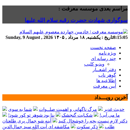
مراسم بعدی موسسه معرفت :
سوگواری شهادت حضرت رقیه سلام الله علیها
8:15:05
تاریخ :
یکشنبه, ۱۸ مرداد , ۱۴۰۵
Sunday, 9 August , 2026
صفحه نخست
ویژه نامه
چند رسانه ای
ویدیو کلیپ
دفتر اشعــار
گوهر ناب
اطلاعیه ها
آیین معرفت
آخرین رویـــداد
حدیث غدیر
مرگ ناگهانی و اهمیت صلــوات
شما به سوی
ما می آیی!
شکـایت گنجشک
بنا بود شوهر تو کور شود!
دکتر لازم نیست بچه را خوشحال کنید
آینه شو جمال پری طلعتان
طلب
ذکر سکوت
مکاشفه ای آیت الله سید جمال‌الدین