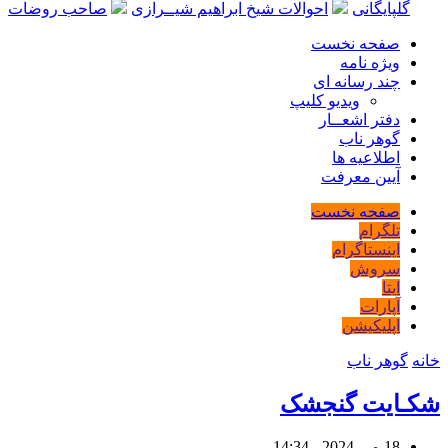
گلپایگانی
احوالات شیخ ابراهیم شیــرازی
صاحب روضات
صفحه نخست
ویژه نامه
چند رسانه ای
ویدیو کلیپ
دفتر اشعــار
گوهر ناب
اطلاعیه ها
آیین معرفت
صفحه نخست
تلگرام
اینستاگرام
سروش
ایتا
آپارات
اپلیکیشن
خانه
گوهر ناب
شکـایت گنجشک
18 می 2024 - 14:34