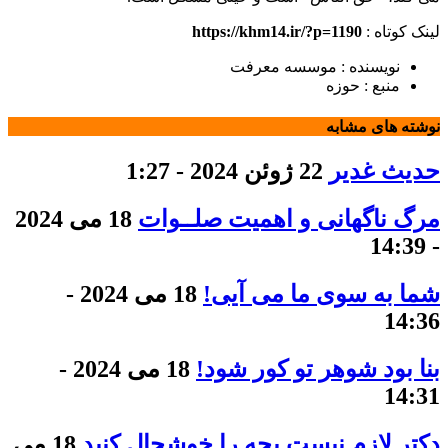
لینک کوتاه :
https://khm14.ir/?p=1190
نویسنده : موسسه معرفت
منبع : حوزه
نوشته های مشابه
حدیث غدیر
22 ژوئن 2024 - 1:27
مرگ ناگهانی و اهمیت صلــوات
18 می 2024
- 14:39
شما به سوی ما می آیی!
18 می 2024 -
14:36
بنا بود شوهر تو کور شود!
18 می 2024 -
14:31
دکتر لازم نیست بچه را خوشحال کنید
18 می