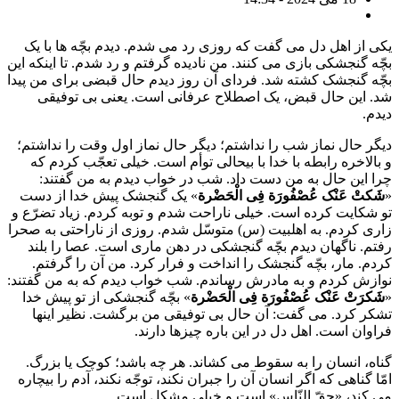
یکی از اهل دل می گفت که روزی رد می شدم. دیدم بچّه ها با یک
بچّه گنجشکی بازی می کنند. من نادیده گرفتم و رد شدم. تا اینکه این
بچّه گنجشک کشته شد. فردای آن روز دیدم حال قبضی برای من پیدا
شد. این حال قبض، یک اصطلاح عرفانی است. یعنی بی توفیقی
دیدم.
دیگر حال نماز شب را نداشتم؛ دیگر حال نماز اول وقت را نداشتم؛
و بالاخره رابطه با خدا با بیحالی توأم است. خیلی تعجّب کردم که
چرا این حال به من دست داد. شب در خواب دیدم به من گفتند:
«
شَکتْ عَنْک عُصْفُورَة فِی الْحَضْرة
» یک گنجشک پیش خدا از دست
تو شکایت کرده است. خیلی ناراحت شدم و توبه کردم. زیاد تضرّع و
زاری کردم. به اهلبیت (س) متوسّل شدم. روزی از ناراحتی به صحرا
رفتم. ناگهان دیدم بچّه گنجشکی در دهن ماری است. عصا را بلند
کردم. مار، بچّه گنجشک را انداخت و فرار کرد. من آن را گرفتم.
نوازش کردم و به مادرش رساندم. شب خواب دیدم که به من گفتند:
«
شَکرَتْ عَنْک عُصْفُورَة فِی الْحَضْرة
» بچّه گنجشکی از تو پیش خدا
تشکر کرد. می گفت: آن حال بی توفیقی من برگشت. نظیر اینها
فراوان است. اهل دل در این باره چیزها دارند.
گناه، انسان را به سقوط می کشاند. هر چه باشد؛ کوچک یا بزرگ.
امّا گناهی که اگر انسان آن را جبران نکند، توجّه نکند، آدم را بیچاره
می کند، «حقّ النّاس» است و خیلی مشکل است.